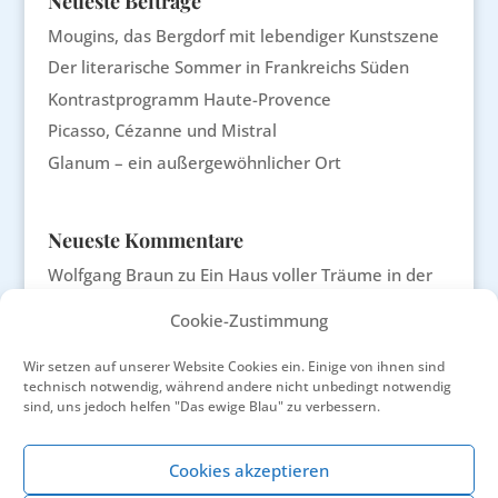
Neueste Beiträge
Mougins, das Bergdorf mit lebendiger Kunstszene
Der literarische Sommer in Frankreichs Süden
Kontrastprogramm Haute-Provence
Picasso, Cézanne und Mistral
Glanum – ein außergewöhnlicher Ort
Neueste Kommentare
Wolfgang Braun
zu
Ein Haus voller Träume in der
Provence
Cookie-Zustimmung
Sander Evelyn
zu
Wie ein Wallfahrtsort: Saint-Paul-
de-Vence
Wir setzen auf unserer Website Cookies ein. Einige von ihnen sind
Isabel Busch
zu
Ein Haus voller Träume in der
technisch notwendig, während andere nicht unbedingt notwendig
sind, uns jedoch helfen "Das ewige Blau" zu verbessern.
Provence
Johanna Huda
zu
Ihre Passion: Wein und Oliven
Cookies akzeptieren
Siglinde Lauer
zu
Mit Remy Eyssen in die „dunkle
Provence“