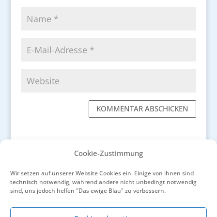
KOMMENTAR ABSCHICKEN
Cookie-Zustimmung
Wir setzen auf unserer Website Cookies ein. Einige von ihnen sind
←
Maillane bewahrt das Andenken an Frédéric
technisch notwendig, während andere nicht unbedingt notwendig
Mistral mit viel Liebe
sind, uns jedoch helfen "Das ewige Blau" zu verbessern.
Der Klostergarten von Saint-André lebt sein
ganz eigenes Leben
→