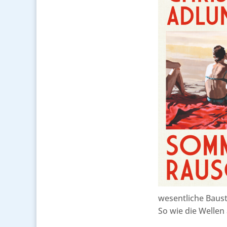
wesentliche Bauste
So wie die Wellen