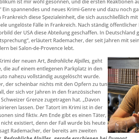
blikum ist mir wohl gesonnen, und die ersten Reaktionen 
v.“ Ein spannendes und neues Krimi-Genre und dazu noch gan
in Frankreich diese Spezialeinheit, die sich ausschließlich mi
viele ungelöste Fälle in Frankreich. Nach ständig öffentlich
bild der USA diese Abteilung geschaffen. In Deutschland g
tsprechung“, erläutert Rademacher, der seit Jahren mit sei
ern bei Salon-de-Provence lebt.
Krimi der neuen Art,
Bedrohliche Alpilles,
geht
e, die auf einem entlegenen Parkplatz in den
 Auto nahezu vollständig ausgelöscht wurde.
r, der scheinbar nichts mit den Opfern zu tun
Fall, der sich vor Jahren in den französischen
r Schweizer Grenze zugetragen hat. „Davon
irieren lassen. Der Tatort im Krimi ist in der
onen sind fiktiv. Am Ende gibt es einen Täter,
t nicht existiert, denn der Fall wurde bis heute
, sagt Rademacher, der bereits am zweiten
t.
Bedrohliche Alpilles, gerade erschienen bei Dumont.