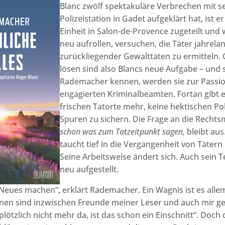
Blanc zwölf spektakuläre Verbrechen mit 
Polizeistation in Gadet aufgeklärt hat, ist 
Einheit in Salon-de-Provence zugeteilt und w
neu aufrollen, versuchen, die Täter jahrela
zurückliegender Gewalttaten zu ermitteln. 
lösen sind also Blancs neue Aufgabe – und 
Rademacher kennen, werden sie zur Passi
engagierten Kriminalbeamten. Fortan gibt e
frischen Tatorte mehr, keine hektischen Pol
Spuren zu sichern. Die Frage an die Rechts
schon was zum Tatzeitpunkt sagen,
bleibt aus
taucht tief in die Vergangenheit von Tätern
Seine Arbeitsweise ändert sich. Auch sein Te
neu aufgestellt.
 Neues machen“, erklärt Rademacher. Ein Wagnis ist es allem
nen sind inzwischen Freunde meiner Leser und auch mir ge
lötzlich nicht mehr da, ist das schon ein Einschnitt“. Doch 