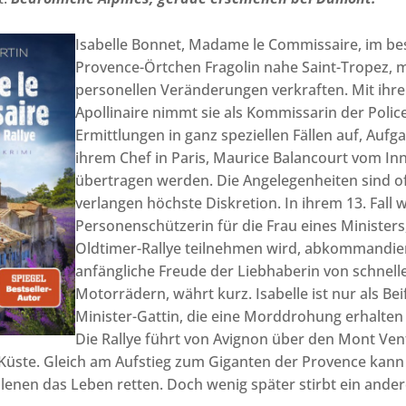
Isabelle Bonnet, Madame le Commissaire, im be
Provence-Örtchen Fragolin nahe Saint-Tropez, 
personellen Veränderungen verkraften. Mit ihr
Apollinaire nimmt sie als Kommissarin der Police
Ermittlungen in ganz speziellen Fällen auf, Aufg
ihrem Chef in Paris, Maurice Balancourt vom In
übertragen werden. Die Angelegenheiten sind oft
verlangen höchste Diskretion. In ihrem 13. Fall w
Personenschützerin für die Frau eines Ministers,
Oldtimer-Rallye teilnehmen wird, abkommandier
anfängliche Freude der Liebhaberin von schnell
Motorrädern, währt kurz. Isabelle ist nur als Bei
Minister-Gattin, die eine Morddrohung erhalten
Die Rallye führt von Avignon über den Mont Ve
Küste. Gleich am Aufstieg zum Giganten der Provence kann
lenen das Leben retten. Doch wenig später stirbt ein ande