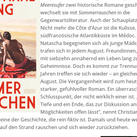
Meeresufer
zwei historische Romane gesch
wechselt sie mit
Sommerrauschen
in die
Gegenwartsliteratur. Auch der Schauplatz 
Nicht mehr die Côte d’Azur ist die Kulisse
südfranzösische Atlantikküste im Médoc. 
Natascha begegneten sich als junge Mädc
trafen sich in jedem August. Freundinnen,
mit siebzehn annähernd ein Leben lang z
Geheimnisse. Doch es kommt zur Trennun
Jahren treffen sie sich wieder – an gleiche
August. Die Vergangenheit wird zum heute
starker, gefühlvoller Roman. Ein überras
Schlusspunkt, der nicht wirklich einer ist
Tiefe und ein Ende, das zur Diskussion an
Möglichkeiten offen lässt“, nennt Christi
ine der Geschichte, die rein fiktiv ist. Damals und heute w
 auf den Strand rauschen und sich wieder zurückziehen.