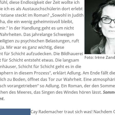
hl, diese Endlosigkeit der Zeit wollte ich
e ich es als Austauschschülerin dort erlebt
hristiane steckt im Roman? „Sowohl in Judith
ha, die ein wenig geheimnisvoll bleibt,
mir.“ In der Handlung geht es um nicht
ahrheiten. Das jahrelange Schweigen
teiligten zu psychischen Belastungen, ruft
„Ja. Mir war es ganz wichtig, diese
t für Schicht aufzudecken. Die Bildhauerei
Foto: Irène Zand
t für Schicht entsteht etwas. Die langsam
nhäuser, Schicht für Schicht geht es in die
taphern in diesem Prozess“, erklärt Adlung. Am Ende fällt d
ich zu Boden, öffnet das Tor zur Wahrheit. Eine atmosphär
isch vorangetrieben“ so Adlung. Ein Roman, der den Sommer
chen des Meeres, das Singen des Windes hören lässt.
Somme
nt.
Cay Rademacher traut sich was! Nachdem C