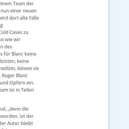
seinem Team der
er nun einer neuen
ird dort alte Fälle
ng
Cold Cases zu
so wie wir
on des
s für Blanc keine
izisten, keine
medizin,
können sie
. Roger Blanc
 und Opfern ein.
am ist in Teilen
al, „denn die
worden. Ist der
der Autor bleibt