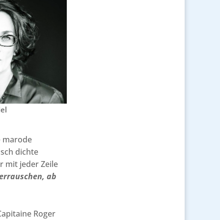
el
ie marode
isch dichte
 mit jeder Zeile
rrauschen, ab
apitaine Roger