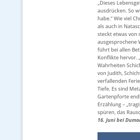
„Dieses Lebensgefü
ausdrücken. So wi
habe.“ Wie viel C
als auch in Natasc
steckt etwas von 
ausgesprochene W
führt bei allen Be
Konflikte hervor. 
Wahrheiten Schich
von Judith, Schich
verfallenden Ferie
Tiefe. Es sind Me
Gartenpforte endl
Erzählung – „trag
spüren, das Raus
16. Juni bei Dumo