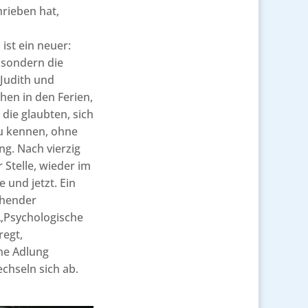
rieben hat,
ist ein neuer:
, sondern die
Judith und
hen in den Ferien,
 die glaubten, sich
u kennen, ohne
g. Nach vierzig
r Stelle, wieder im
 und jetzt. Ein
chender
. „Psychologische
regt,
ane Adlung
echseln sich ab.