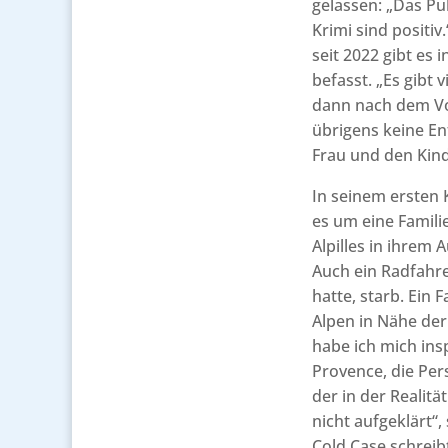
gelassen: „Das Pu
Krimi sind positi
seit 2022 gibt es 
befasst. „Es gibt 
dann nach dem Vor
übrigens keine En
Frau und den Kind
In seinem ersten 
es um eine Famili
Alpilles in ihrem
Auch ein Radfahre
hatte, starb. Ein 
Alpen in Nähe de
habe ich mich insp
Provence, die Pers
der in der Realitä
nicht aufgeklärt“
Cold Case schreib