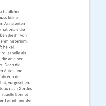
schaulichen
muss keine
em Assistenten
 nationale die
aben die ihr von
nenministerium,
 heikel,
ird Isabelle als
 die an einer
t. Doch die
en Autos und
fahrerin der
 hat, vorgesehen.
ntoux nach Gordes
 Isabelle Bonnet
rer Teilnehmer der