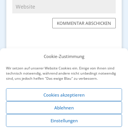
KOMMENTAR ABSCHICKEN
Cookie-Zustimmung
←
Das Mucem – markante Architektur am Alten
Wir setzen auf unserer Website Cookies ein. Einige von ihnen sind
Hafen von Marseille
technisch notwendig, während andere nicht unbedingt notwendig
Vincent van Gogh auf der Suche nach den
sind, uns jedoch helfen "Das ewige Blau" zu verbessern.
„blauen Tönen und heiteren Farben“ des
Südens
→
Cookies akzeptieren
Ablehnen
Einstellungen
© Sylvia Lukassen 2026