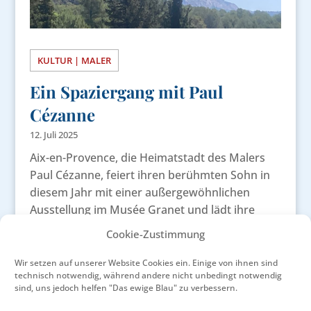
KULTUR | MALER
Ein Spaziergang mit Paul
Cézanne
12. Juli 2025
Aix-en-Provence, die Heimatstadt des Malers
Paul Cézanne, feiert ihren berühmten Sohn in
diesem Jahr mit einer außergewöhnlichen
Ausstellung im Musée Granet und lädt ihre
Besucher ein, Leben und Werk des großen
Cookie-Zustimmung
Meisters kennen zu lernen.
Wir setzen auf unserer Website Cookies ein. Einige von ihnen sind
WEITERLESEN
technisch notwendig, während andere nicht unbedingt notwendig
sind, uns jedoch helfen "Das ewige Blau" zu verbessern.