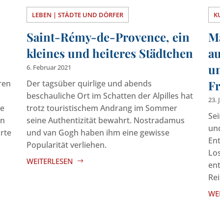
LEBEN | STÄDTE UND DÖRFER
K
Saint-Rémy-de-Provence, ein
M
kleines und heiteres Städtchen
au
u
6. Februar 2021
F
ren
Der tagsüber quirlige und abends
beschauliche Ort im Schatten der Alpilles hat
23. 
ne
trotz touristischem Andrang im Sommer
Sei
In
seine Authentizität bewahrt. Nostradamus
und
orte
und van Gogh haben ihm eine gewisse
Ent
Popularität verliehen.
Los
WEITERLESEN
ent
Rei
WE