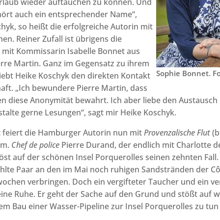
rlaub wieder auftauchen zu können. Und
hört auch ein entsprechender Name“,
hyk, so heißt die erfolgreiche Autorin mit
n. Reiner Zufall ist übrigens die
 mit Kommissarin Isabelle Bonnet aus
rre Martin. Ganz im Gegensatz zu ihrem
Sophie Bonnet. F
iebt Heike Koschyk den direkten Kontakt
haft. „Ich bewundere Pierre Martin, dass
hren diese Anonymität bewahrt. Ich aber liebe den Austausc
talte gerne Lesungen“, sagt mir Heike Koschyk.
 feiert die Hamburger Autorin nun mit
Provenzalische Flut
(b
äum.
Chef de police
Pierre Durand, der endlich mit Charlotte 
öst auf der schönen Insel Porquerolles seinen zehnten Fall. 
lte Paar an den im Mai noch ruhigen Sandstränden der Côt
rwochen verbringen. Doch ein vergifteter Taucher und ein 
eine Ruhe. Er geht der Sache auf den Grund und stößt auf w
 dem Bau einer Wasser-Pipeline zur Insel Porquerolles zu tun