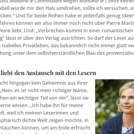
dass
Madame le Commissaire
wegen
Monsieur le Comte
keine
sabell würde mir den Hals umdrehen, sollte ich versuchen, si
cken.“ Und für beide Reihen habe er jedenfalls genug Ideen
rfahren können wir also immer noch nicht über Pierre Marti
eine liebt. Und: „Verbrechen kommt in einer romantischen
g“ lässt er über den Verlag ausrichten. So darf der Leser au
 Isabelles Privatleben, das bekanntlich nicht immer glatt ve
ung unter dem selbstverständlichen Blau des provenzali
liebt den Austausch mit den Lesern
cht hingegen kein Geheimnis aus ihrer
„Nein, es ist nicht mein richtiger Name,
hen ein wichtiger Teil von mir“, lässt sie
gerne wissen. „Ich habe ihn für meine
lt, weil ich meinen Leserinnen und
phärisch dichte Welt zeigen möchte, in
eintauchen können, um am Ende erfrischt