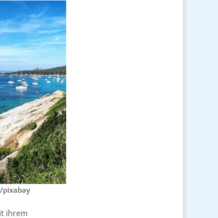
l/pixabay
it ihrem