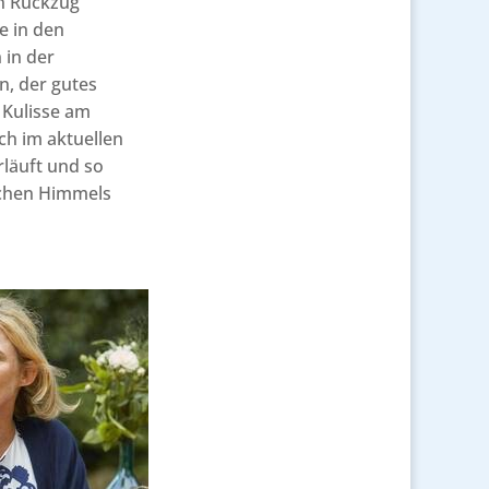
n Rückzug
e in den
 in der
n, der gutes
 Kulisse am
ch im aktuellen
rläuft und so
schen Himmels