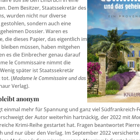
naire soll sie den Einbruch in eine
ren. Dem Besitzer, Staatssekretär des
s, wurden nicht nur diverse
gestohlen, sondern auch eine
geheimen Dossier. Waren es
 die dieses Papier, das eigentlich im
e bleiben müssen, haben mitgehen
en es die Einbrecher genau darauf
me le Commissaire nimmt die
 Wenig später ist Staatssekretär
tot. (
Madame le Commissaire und das
naur Verlag).
bleibt anonym
gt einmal mehr für Spannung und ganz viel Südfrankreich-Fe
erschweigt der Autor weiterhin hartnäckig, der 2022 mit
Mon
greiche Krimi-Reihe gestartet hat. Fragen beantwortet Pierre
ich und nur über den Verlag. Im September 2022 versicherte