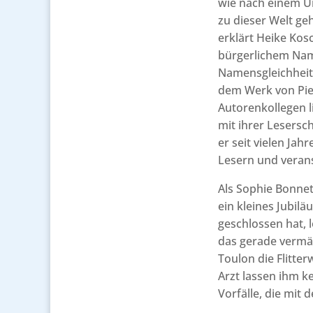
wie nach einem U
zu dieser Welt ge
erklärt Heike Kosc
bürgerlichem Name
Namensgleichheit
dem Werk von Pie
Autorenkollegen l
mit ihrer Lesersc
er seit vielen Ja
Lesern und verans
Als Sophie Bonnet
ein kleines Jubil
geschlossen hat, l
das gerade vermäh
Toulon die Flitte
Arzt lassen ihm k
Vorfälle, die mit