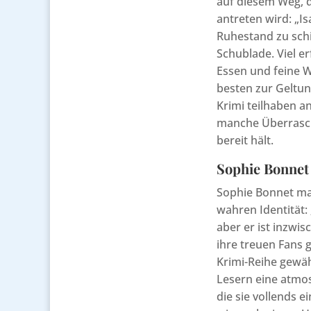
auf diesem Weg, 
antreten wird: „I
Ruhestand zu schi
Schublade. Viel e
Essen und feine W
besten zur Geltun
Krimi teilhaben an
manche Überrasch
bereit hält.
Sophie Bonnet 
Sophie Bonnet ma
wahren Identität: 
aber er ist inzwisc
ihre treuen Fans 
Krimi-Reihe gewäh
Lesern eine atmos
die sie vollends 