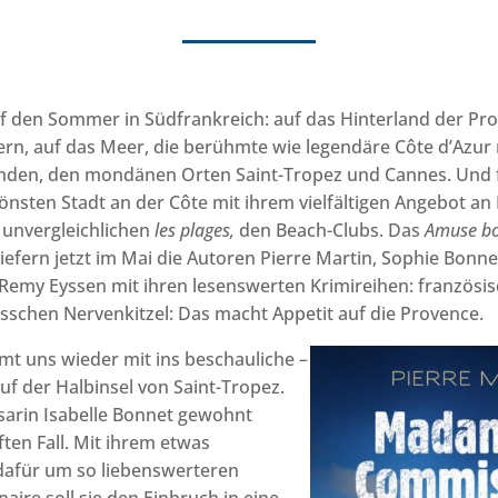
f den Sommer in Südfrankreich: auf das Hinterland der Pr
rn, auf das Meer, die berühmte wie legendäre Côte d’Azur 
nden, den mondänen Orten Saint-Tropez und Cannes. Und 
hönsten Stadt an der Côte mit ihrem vielfältigen Angebot an
 unvergleichlichen
les plages,
den Beach-Clubs. Das
Amuse b
liefern jetzt im Mai die Autoren Pierre Martin, Sophie Bonne
emy Eyssen mit ihren lesenswerten Krimireihen: französi
isschen Nervenkitzel: Das macht Appetit auf die Provence.
mt uns wieder mit ins beschauliche –
 auf der Halbinsel von Saint-Tropez.
sarin Isabelle Bonnet gewohnt
lften Fall. Mit ihrem etwas
 dafür um so liebenswerteren