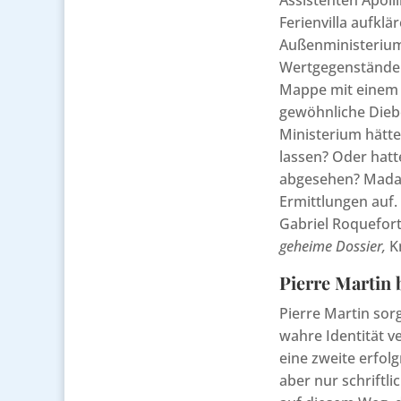
Assistenten Apolli
Ferienvilla aufklä
Außenministerium
Wertgegenstände 
Mappe mit einem 
gewöhnliche Diebe,
Ministerium hätt
lassen? Oder hatt
abgesehen? Mada
Ermittlungen auf.
Gabriel Roquefort 
geheime Dossier,
K
Pierre Martin 
Pierre Martin sor
wahre Identität v
eine zweite erfol
aber nur schriftl