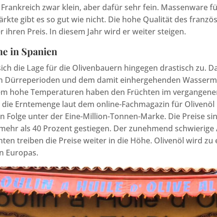
n Frankreich zwar klein, aber dafür sehr fein. Massenware f
kte gibt es so gut wie nicht. Die hohe Qualität des franzö
ihren Preis. In diesem Jahr wird er weiter steigen.
e in Spanien
sich die Lage für die Olivenbauern hingegen drastisch zu. D
n Dürreperioden und dem damit einhergehenden Wasserm
em hohe Temperaturen haben den Früchten im vergangen
gt die Erntemenge laut dem online-Fachmagazin für Olivenöl
n Folge unter der Eine-Million-Tonnen-Marke. Die Preise sin
mehr als 40 Prozent gestiegen. Der zunehmend schwierige
en treiben die Preise weiter in die Höhe. Olivenöl wird zu
n Europas.