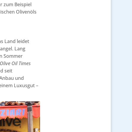
ür zum Beispiel
sischen Olivenöls
as Land leidet
angel. Lang
en Sommer
Olive Oil Times
d seit
 Anbau und
 einem Luxusgut –