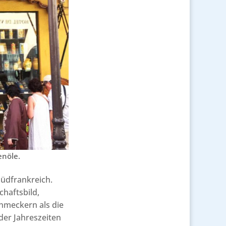
enöle.
üdfrankreich.
chaftsbild,
chmeckern als die
er Jahreszeiten