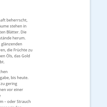
haft beherrscht,
bäume stehen in
ten Blätter. Die
nstände herum.
g glänzenden
ren, die Früchte zu
uen Öls, das Gold
bt.
chen
gabe, bis heute.
 zu gering
hen vor einer
e
um – oder Strauch