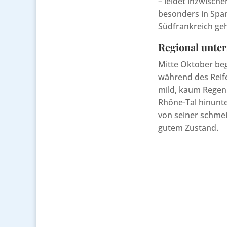
– leidet inzwisc
besonders in Spa
Südfrankreich ge
Regional unter
Mitte Oktober beg
während des Reife
mild, kaum Regen 
Rhône-Tal hinunte
von seiner schmei
gutem Zustand.