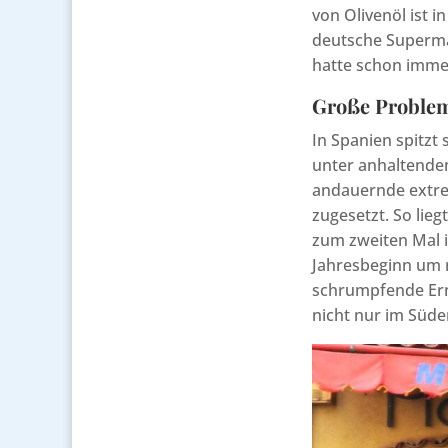
von Olivenöl ist i
deutsche Supermär
hatte schon immer 
Große Problem
In Spanien spitzt 
unter anhaltende
andauernde extr
zugesetzt. So lie
zum zweiten Mal i
Jahresbeginn um 
schrumpfende Ernt
nicht nur im Süde