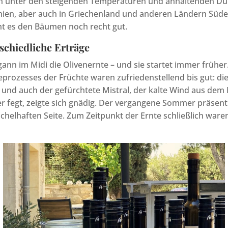
hen unter den steigenden Temperaturen und anhaltenden Dü
nien, aber auch in Griechenland und anderen Ländern Süde
ht es den Bäumen noch recht gut.
schiedliche Erträge
ann im Midi die Olivenernte – und sie startet immer frühe
prozesses der Früchte waren zufriedenstellend bis gut: d
und auch der gefürchtete Mistral, der kalte Wind aus dem
r fegt, zeigte sich gnädig. Der vergangene Sommer präsenti
chelhaften Seite. Zum Zeitpunkt der Ernte schließlich waren