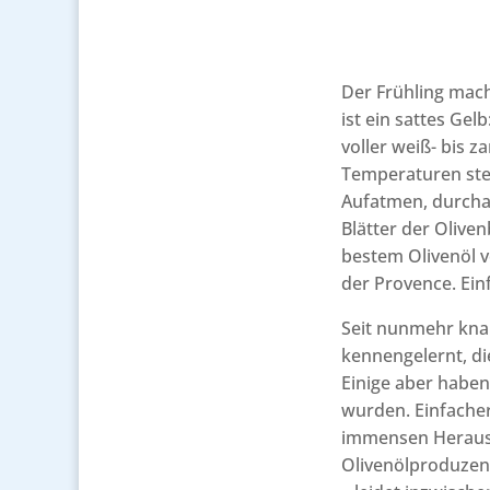
Der Frühling macht
ist ein sattes Ge
voller weiß- bis z
Temperaturen ste
Aufatmen, durcha
Blätter der Oliven
bestem Olivenöl v
der Provence. Einf
Seit nunmehr knap
kennengelernt, di
Einige aber haben
wurden. Einfacher
immensen Herausf
Olivenölproduzent