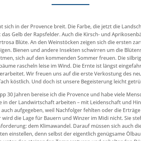
 sich in der Provence breit. Die Farbe, die jetzt die Landsc
lb: das Gelb der Rapsfelder. Auch die Kirsch- und Aprikosen
artrosa Blüte. An den Weinstöcken zeigen sich die ersten zar
igen. Bienen und andere Insekten schwirren um die Blüte
tmen, sich auf den kommenden Sommer freuen. Die silbri
bäume rascheln leise im Wind. Die Ernte ist längst eingefah
erarbeitet. Wir freuen uns auf die erste Verkostung des ne
ach köstlich. Und doch ist unsere Begeisterung leicht getrü
p 30 Jahren bereise ich die Provence und habe viele Mens
e in der Landwirtschaft arbeiten – mit Leidenschaft und Hin
 auch aufgegeben, weil Nachfolger fehlten oder die Erträge
 wird die Lage für Bauern und Winzer im Midi nicht. Sie ste
orderung: dem Klimawandel. Darauf müssen sich auch di
en einstellen, denn selbst der eigentlich genügsame Ölba