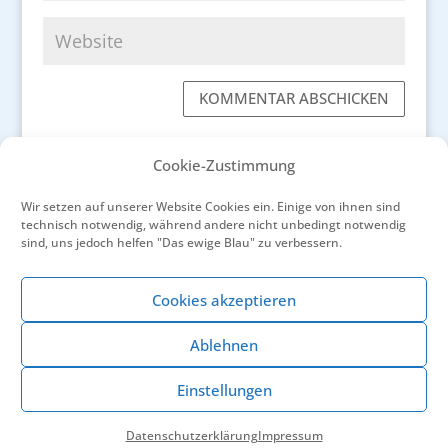
KOMMENTAR ABSCHICKEN
Cookie-Zustimmung
Wir setzen auf unserer Website Cookies ein. Einige von ihnen sind
technisch notwendig, während andere nicht unbedingt notwendig
←
Über den Gotthard an die Côte
sind, uns jedoch helfen "Das ewige Blau" zu verbessern.
Vincent van Gogh: die tragische Nacht in Arles
→
Cookies akzeptieren
Ablehnen
Einstellungen
© Sylvia Lukassen 2026
Impressum
|
Datenschutzerklärung
Datenschutzerklärung
Impressum