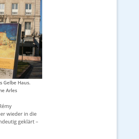
as Gelbe Haus.
me Arles
 Rémy
er wieder in die
ndeutig geklärt –