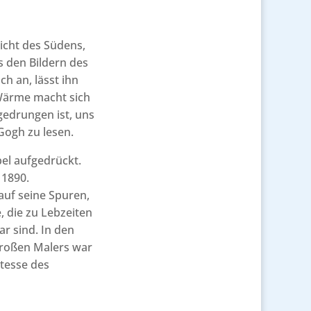
icht des Südens,
s den Bildern des
h an, lässt ihn
Wärme macht sich
ngedrungen ist, uns
Gogh zu lesen.
el aufgedrückt.
 1890.
auf seine Spuren,
 die zu Lebzeiten
 sind. In den
 großen Malers war
stesse des