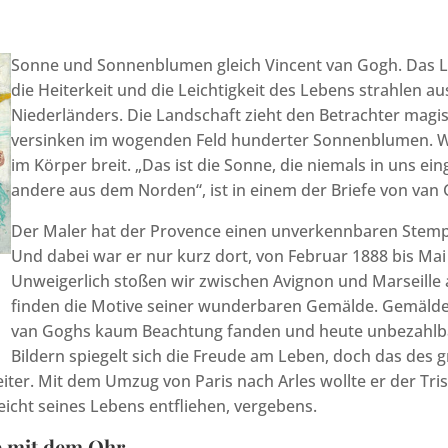
Sonne und Sonnenblumen gleich Vincent van Gogh. Das L
die Heiterkeit und die Leichtigkeit des Lebens strahlen au
Niederländers. Die Landschaft zieht den Betrachter magisc
versinken im wogenden Feld hunderter Sonnenblumen. 
im Körper breit. „Das ist die Sonne, die niemals in uns ei
andere aus dem Norden“, ist in einem der Briefe von van 
Der Maler hat der Provence einen unverkennbaren Stemp
Und dabei war er nur kurz dort, von Februar 1888 bis Mai
Unweigerlich stoßen wir zwischen Avignon und Marseille 
finden die Motive seiner wunderbaren Gemälde. Gemälde,
van Goghs kaum Beachtung fanden und heute unbezahlbar
Bildern spiegelt sich die Freude am Leben, doch das des
eiter. Mit dem Umzug von Paris nach Arles wollte er der Tri
eicht seines Lebens entfliehen, vergebens.
e mit dem Ohr