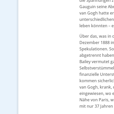
die Spannungen z
Gauguin seine Ab
van Gogh hatte er
unterschiedliche
leben könnten – es
Über das, was in 
Dezember 1888 in 
Spekulationen. So
abgetrennt haben
Bailey vermutet g
Selbstverstümmelu
finanzielle Unter
kommen sicherlich
van Gogh, krank, d
eingewiesen, wo e
Nähe von Paris, wo
mit nur 37 Jahren 