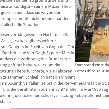
wischen beiden zu groß wurden, und
reise ankündigte – seinem Mäzen Theo
 geschrieben, dass sie wegen der
n Temperamente nicht nebeneinander
kalierte die Situation.
dieser verhängnisvollen Nacht des 23.
Arles geschah, gibt es weitere
 soll Gauguin im Streit van Gogh das Ohr
. Der britische Van-Gogh-Experte Martin
ar, dass die Verlobung des Bruders zur
ng geführt habe, weil er um die
Dort stand einst d
stützung Theos fürchtete. Viele Faktoren
Foto: Office Touris
 zusammen. Schließlich hat sich Vincent
em Absinth verfallen, selbst in die Nervenheilanstalt in St.
r u.a. die berühmte „Sternennacht“ malte. Im Mai 1890 zog 
 er im Juli nach einer Schussverletzung – ebenfalls nicht ei
starb.