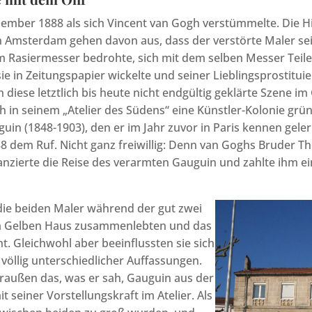
ember 1888 als sich Vincent van Gogh verstümmelte. Die Hi
Amsterdam gehen davon aus, dass der verstörte Maler sei
 Rasiermesser bedrohte, sich mit dem selben Messer Teile 
ie in Zeitungspapier wickelte und seiner Lieblingsprostitui
h diese letztlich bis heute nicht endgültig geklärte Szene i
h in seinem „Atelier des Südens“ eine Künstler-Kolonie grü
guin (1848-1903), den er im Jahr zuvor in Paris kennen geler
 dem Ruf. Nicht ganz freiwillig: Denn van Goghs Bruder Th
anzierte die Reise des verarmten Gauguin und zahlte ihm e
ie beiden Maler während der gut zwei
im Gelben Haus zusammenlebten und das
icht. Gleichwohl aber beeinflussten sie sich
 völlig unterschiedlicher Auffassungen.
raußen das, was er sah, Gauguin aus der
 seiner Vorstellungskraft im Atelier. Als