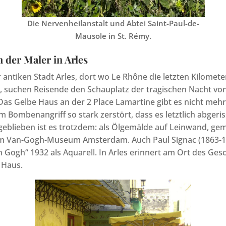
Die Nervenheilanstalt und Abtei Saint-Paul-de-
Mausole in St. Rémy.
 der Maler in Arles
r antiken Stadt Arles, dort wo Le Rhône die letzten Kilomet
t, suchen Reisende den Schauplatz der tragischen Nacht vo
Das Gelbe Haus an der 2 Place Lamartine gibt es nicht mehr.
m Bombenangriff so stark zerstört, dass es letztlich abger
geblieben ist es trotzdem: als Ölgemälde auf Leinwand, ge
 im Van-Gogh-Museum Amsterdam. Auch Paul Signac (1863-1
 Gogh“ 1932 als Aquarell. In Arles erinnert am Ort des Ges
 Haus.