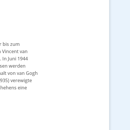
er bis zum
n Vincent van
 In Juni 1944
issen werden
malt von van Gogh
935) verewigte
chehens eine