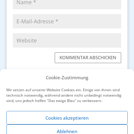
KOMMENTAR ABSCHICKEN
Cookie-Zustimmung
Wir setzen auf unserer Website Cookies ein. Einige von ihnen sind
technisch notwendig, während andere nicht unbedingt notwendig
←
Zitronen aus Menton treiben den Winter aus
sind, uns jedoch helfen "Das ewige Blau" zu verbessern.
Die Montage Sainte-Victoire war die „große
Liebe“ von Paul Cézanne
→
Cookies akzeptieren
Ablehnen