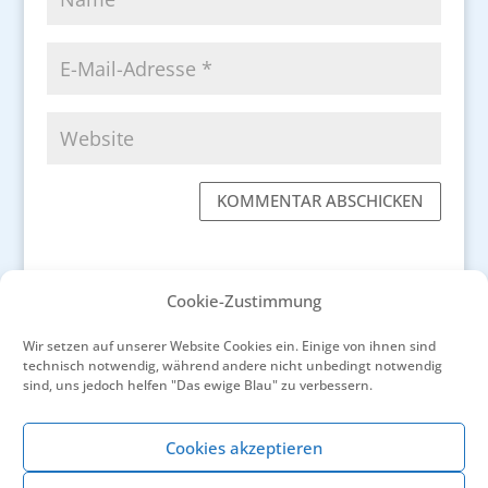
KOMMENTAR ABSCHICKEN
Cookie-Zustimmung
Wir setzen auf unserer Website Cookies ein. Einige von ihnen sind
←
Sainte-Maxime, eine Perle am Golf von Saint-
technisch notwendig, während andere nicht unbedingt notwendig
Tropez
sind, uns jedoch helfen "Das ewige Blau" zu verbessern.
Mord lautet der Auftrag für „Monsieur le
Comte“
→
Cookies akzeptieren