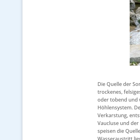
Die Quelle der So
trockenes, felsig
oder tobend und wi
Höhlensystem. Der
Verkarstung, ent
Vaucluse und der
speisen die Quell
Wasseraustritt li