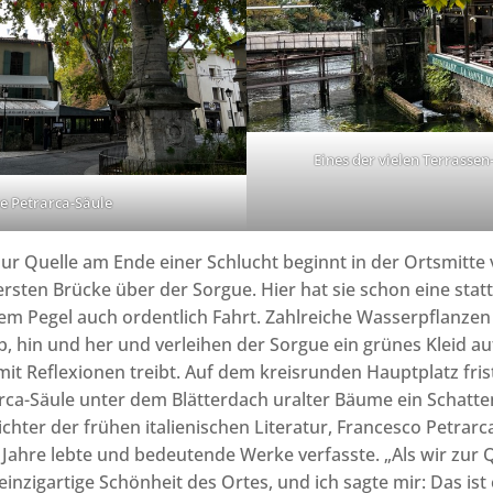
Eines der vielen Terrasse
e Petrarca-Säule
ur Quelle am Ende einer Schlucht beginnt in der Ortsmitte 
rsten Brücke über der Sorgue. Hier hat sie schon eine statt
em Pegel auch ordentlich Fahrt. Zahlreiche Wasserpflanze
, hin und her und verleihen der Sorgue ein grünes Kleid a
 mit Reflexionen treibt. Auf dem kreisrunden Hauptplatz fris
ca-Säule unter dem Blätterdach uralter Bäume ein Schatte
chter der frühen italienischen Literatur, Francesco Petrarca,
e Jahre lebte und bedeutende Werke verfasste. „Als wir zur
einzigartige Schönheit des Ortes, und ich sagte mir: Das ist