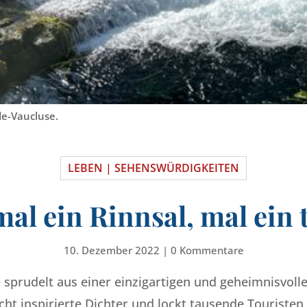
de-Vaucluse.
LEBEN | SEHENSWÜRDIGKEITEN
mal ein Rinnsal, mal ein 
10. Dezember 2022
|
0 Kommentare
 sprudelt aus einer einzigartigen und geheimnisvoll
ucht inspirierte Dichter und lockt tausende Touristen 