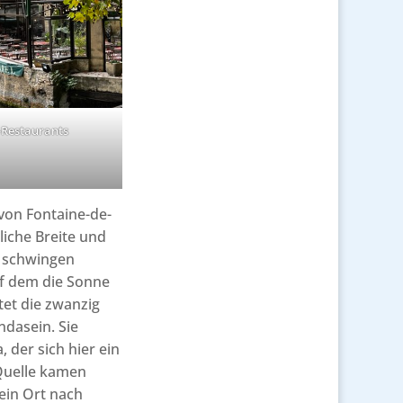
n-Restaurants
von Fontaine-de-
liche Breite und
n schwingen
uf dem die Sonne
tet die zwanzig
ndasein. Sie
 der sich hier ein
 Quelle kamen
 ein Ort nach