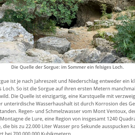
Die Quelle der Sorgue: im Sommer ein felsiges Loch.
rgue ist je nach Jahreszeit und Niederschlag entweder ein kl
es Loch. So ist die Sorgue auf ihren ersten Metern manchmal
ld. Die Quelle ist einzigartig, eine Karstquelle mit verzwe
 unterirdische Wasserhaushalt ist durch Korrosion des Ge
standen. Regen- und Schmelzwasser vom Mont Ventoux, de
 Montagne de Lure, eine Region von insgesamt 1240 Quadra
e, die bis zu 22.000 Liter Wasser pro Sekunde ausspucken ka
egt bei 700.000.000 Kubikmetern.