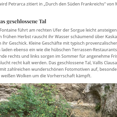
wird Petrarca zitiert in „Durch den Süden Frankreichs“ v
das geschlossene Tal
Fontaine führt am rechten Ufer der Sorgue leicht ansteigen
 im frühen Herbst rauscht ihr Wasser schäumend über Kaska
n ihr Geschick. Kleine Geschäfte mit typisch provenzalische
laden ebenso ein wie die hübschen Terrassen-Restaurants 
nde rechts und links sorgen im Sommer für angenehme Fri
hlucht recht kalt werden. Das geschlossene Tal, Vallis Clau
t mit zahlreichen wunderschönen Fotomotiven auf, besonde
n weißen Wolken um die Vorherrschaft kämpft.