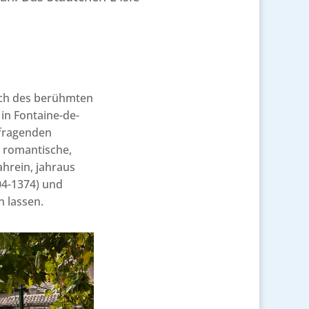
lich des berühmten
 in Fontaine-de-
ufragenden
r romantische,
hrein, jahraus
04-1374) und
n lassen.