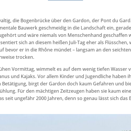
ewaltig, die Bogenbrücke über den Gardon, der Pont du Gard
entale Bauwerk geschmeidig in die Landschaft ein, gerade 
gehört und wäre niemals von Menschenhand geschaffen 
ntiert sich an diesem heißen Juli-Tag eher als Flüsschen, w
uf bevor er in die Rhône mündet – langsam an den seichten
lenweise trocken.
rühen Vormittag, wimmelt es auf dem wenig tiefen Wasser v
nus und Kajaks. Vor allem Kinder und Jugendliche haben ih
n Betätigung, birgt der Gardon doch kaum Gefahren und bie
hlung. Für den mächtigen Zeitzeugen haben sie kaum einen
as seit ungefähr 2000 Jahren, denn so genau lässt sich das