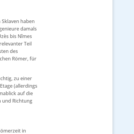
h Sklaven haben
Ingenieure damals
Uzès bis Nîmes
relevanter Teil
sten des
ichen Römer, für
htig, zu einer
Etage (allerdings
ablick auf die
n und Richtung
Römerzeit in