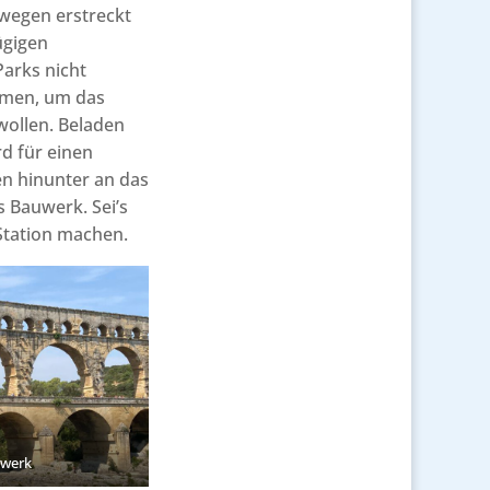
wegen erstreckt
ügigen
arks nicht
mmen, um das
wollen. Beladen
d für einen
n hinunter an das
as Bauwerk. Sei’s
 Station machen.
uwerk