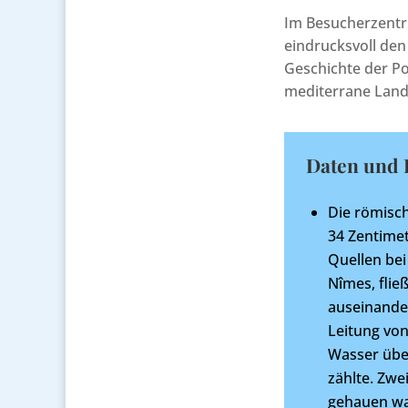
Im Besucherzentru
eindrucksvoll den
Geschichte der Po
mediterrane Landsc
Daten und 
Die römisch
34 Zentimet
Quellen bei
Nîmes, flie
auseinande
Leitung von
Wasser übe
zählte. Zwe
gehauen wa