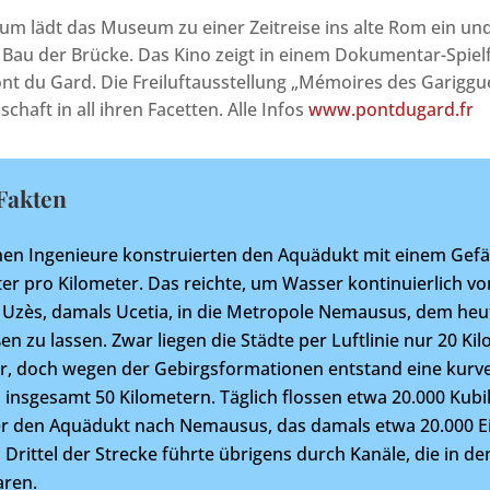
m lädt das Museum zu einer Zeitreise ins alte Rom ein un
 Bau der Brücke. Das Kino zeigt in einem Dokumentar-Spielf
nt du Gard. Die Freiluftausstellung „Mémoires des Gariggue
haft in all ihren Facetten. Alle Infos
www.pontdugard.fr
Fakten
en Ingenieure konstruierten den Aquädukt mit einem Gefäl
er pro Kilometer. Das reichte, um Wasser kontinuierlich v
 Uzès, damals Ucetia, in die Metropole Nemausus, dem heu
ßen zu lassen. Zwar liegen die Städte per Luftlinie nur 20 Ki
r, doch wegen der Gebirgsformationen entstand eine kurv
 insgesamt 50 Kilometern. Täglich flossen etwa 20.000 Kub
r den Aquädukt nach Nemausus, das damals etwa 20.000 
i Drittel der Strecke führte übrigens durch Kanäle, die in de
ren.