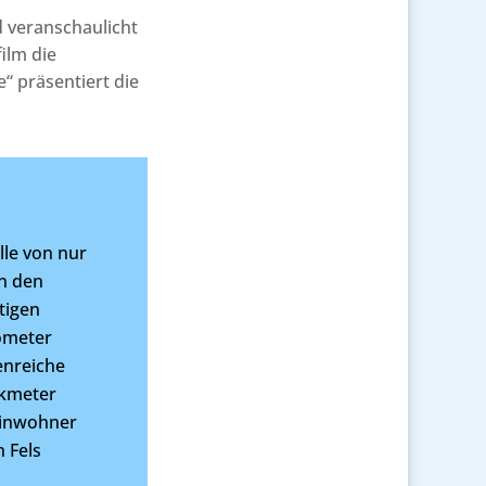
d veranschaulicht
ilm die
“ präsentiert die
le von nur
on den
tigen
lometer
enreiche
ikmeter
Einwohner
n Fels