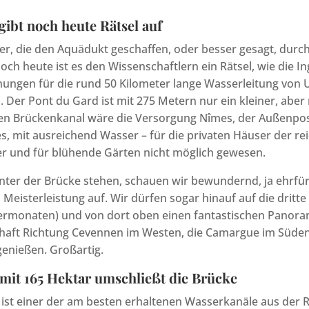
ibt noch heute Rätsel auf
r, die den Aquädukt geschaffen, oder besser gesagt, durc
Noch heute ist es den Wissenschaftlern ein Rätsel, wie die 
ungen für die rund 50 Kilometer lange Wasserleitung von 
 Der Pont du Gard ist mit 275 Metern nur ein kleiner, aber 
en Brückenkanal wäre die Versorgung Nîmes, der Außenpo
, mit ausreichend Wasser – für die privaten Häuser der re
er und für blühende Gärten nicht möglich gewesen.
ter der Brücke stehen, schauen wir bewundernd, ja ehrfürc
Meisterleistung auf. Wir dürfen sogar hinauf auf die dritte 
rmonaten) und von dort oben einen fantastischen Panoram
haft Richtung Cevennen im Westen, die Camargue im Süde
genießen. Großartig.
mit 165 Hektar umschließt die Brücke
ist einer der am besten erhaltenen Wasserkanäle aus der 