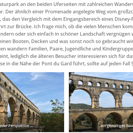
aturpark an den beiden Uferseiten mit zahlreichen Wander
tar. Der ähnlich einer Promenade angelegte Weg vom großz
das den Vergleich mit dem Eingangsbereich eines Disney-P
rt zur Brücke. Ich frage mich, ob die vielen Menschen ko
ndern oder sich einfach in schöner Landschaft vergnügen 
einen Booten, Decken und was sonst noch so gebraucht wir
en wandern Familien, Paare, Jugendliche und Kindergruppe
eint, lediglich die älteren Besucher interessieren sich für d
e in die Nähe der Pont du Gard führt, sollte auf jeden Fall
jeder Perspektive …
ein gewaltiges Ba