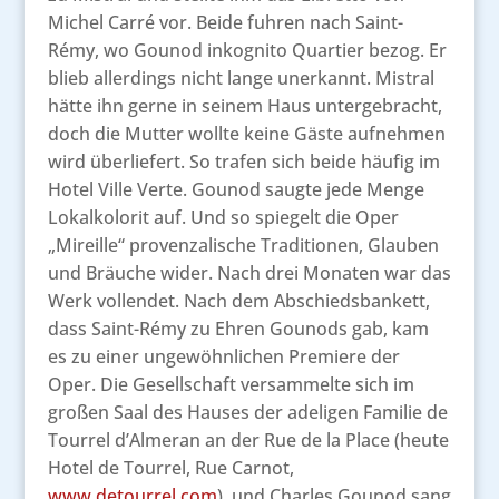
Michel Carré vor. Beide fuhren nach Saint-
Rémy, wo Gounod inkognito Quartier bezog. Er
blieb allerdings nicht lange unerkannt. Mistral
hätte ihn gerne in seinem Haus untergebracht,
doch die Mutter wollte keine Gäste aufnehmen
wird überliefert. So trafen sich beide häufig im
Hotel Ville Verte. Gounod saugte jede Menge
Lokalkolorit auf. Und so spiegelt die Oper
„Mireille“ provenzalische Traditionen, Glauben
und Bräuche wider. Nach drei Monaten war das
Werk vollendet. Nach dem Abschiedsbankett,
dass Saint-Rémy zu Ehren Gounods gab, kam
es zu einer ungewöhnlichen Premiere der
Oper. Die Gesellschaft versammelte sich im
großen Saal des Hauses der adeligen Familie de
Tourrel d’Almeran an der Rue de la Place (heute
Hotel de Tourrel, Rue Carnot,
www.detourrel.com
), und Charles Gounod sang