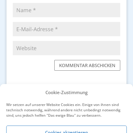
KOMMENTAR ABSCHICKEN
Cookie-Zustimmung
Wir setzen auf unserer Website Cookies ein. Einige von ihnen sind
←
Manfred Hammes begibt sich auf den Spuren
technisch notwendig, während andere nicht unbedingt notwendig
der Literaten und Maler „Durch den Süden
sind, uns jedoch helfen "Das ewige Blau" zu verbessern.
Frankreichs“
Wilde Kräuter und ein Spaziergang am Meer
→
Cookies akzeptieren