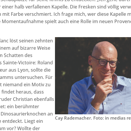
r einer halb verfallenen Kapelle. Die Fresken sind völlig ve
it Farbe verschmiert. Ich frage mich, wer diese Kapelle m
e Momentaufnahme spielt auch eine Rolle im neuen Provence
lanc löst seinen zehnten
 einem auf bizarre Weise
m Schatten des
Sainte-Victoire: Roland
eur aus Lyon, sollte die
udamms untersuchen. Für
t niemand ein Motiv zu
 findet heraus, dass
ruder Christian ebenfalls
tet: ein berühmter
r Dinosaurierknochen an
Cay Rademacher. Foto: in medias re
e entdeckt. Liegt ein
tum vor? Wollte der