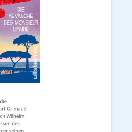
die
Port Grimaud
ich Wilhelm
issen des
m er seinen