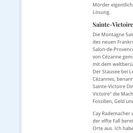
Mörder eigentlich
Lösung.
Sainte-Victoir
Die Montagne Sain
des neuen Frankre
Salon-de-Provence
von Cézanne gema
mit dem weltberüh
Der Stausee bei L
Cézannes, benann
Sainte-Victoire Di
Victoire“ die Ma
Fossilien, Geld un
Cay Rademacher wi
der elfte Fall ber
Orte aus. Ich hab