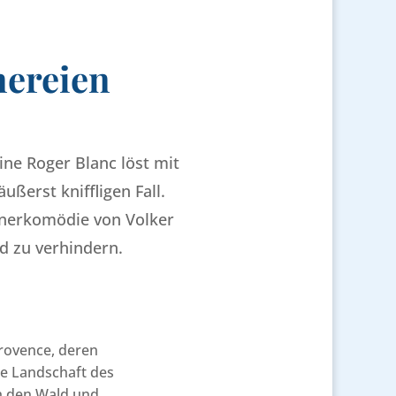
nereien
ine Roger Blanc löst mit
erst kniffligen Fall.
unerkomödie von Volker
d zu verhindern.
Provence, deren
ne Landschaft des
ch den Wald und