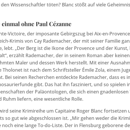
 den Wissenschaftler töten? Blanc stößt auf viele Geheimnis
e einmal ohne Paul Cézanne
te-Victoire, der imposante Gebirgszug bei Aix-en-Provence,
ich-Krimis von Cay Rademacher, der mit seiner Familie ganz
, lebt. „Der Berg ist die Ikone der Provence und der Kunst
lt“, erzählt Rademacher, der in seinem Roman aber kei
mten Maler und dessen Werk herstellt. Mit einer Ausnahme
e Tholonet ist nach dem Schriftsteller Émile Zola, einem Ju
t. Bei seinen Recherchen entdeckte Rademacher, dass es i
nosaurierfunde gibt. Das hat ihn fasziniert, und so spielen in 
chenschaften der Paläontologen, die sich einen gnadenlos
d Ruhm liefern, eine wesentliche Rolle.
rd seine Krimireihe um Capitaine Roger Blanc fortsetzen u
eits so gut wie abgeschlossen ist. „Mir gehen weder die Krimi
e noch eine lange To-do-Liste. Der in Flensburg geborene de