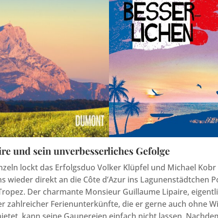
re und sein unverbesserliches Gefolge
eln lockt das Erfolgsduo Volker Klüpfel und Michael Kobr 
s wieder direkt an die Côte d’Azur ins Lagunenstädtchen 
Tropez. Der charmante Monsieur Guillaume Lipaire, eigentl
er zahlreicher Ferienunterkünfte, die er gerne auch ohne W
etet, kann seine Gaunereien einfach nicht lassen. Nachde