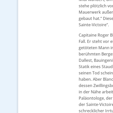
stehe plötzlich vo
Mauerwerk außen m
gebaut hat.“ Dies
Sainte-Victoire“.
Capitaine Roger B
Fall. Er steht vor
getöteten Mann i
berühmten Berges 
Dallest, Bauingeni
Statik eines Sta
seinen Tod schein
haben. Aber Blanc
dessen Zwillingsb
in der Nähe arbei
Paläontologe, de
der Sainte-Victoir
schrecklicher Irr