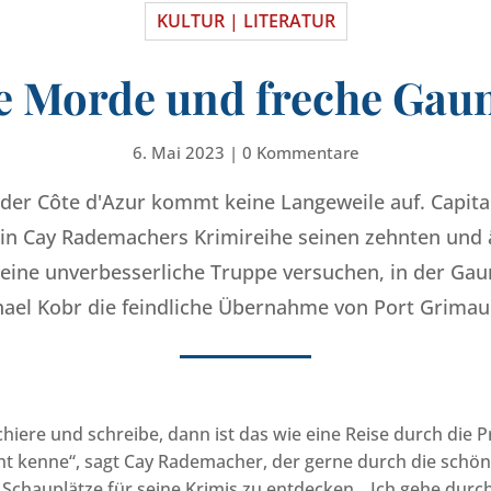
KULTUR | LITERATUR
e Morde und freche Gau
6. Mai 2023
|
0 Kommentare
der Côte d'Azur kommt keine Langeweile auf. Capita
n Cay Rademachers Krimireihe seinen zehnten und äuß
seine unverbesserliche Truppe versuchen, in der Ga
hael Kobr die feindliche Übernahme von Port Grimau
hiere und schreibe, dann ist das wie eine Reise durch die 
ht kenne“, sagt Cay Rademacher, der gerne durch die schö
Schauplätze für seine Krimis zu entdecken. „Ich gehe dur